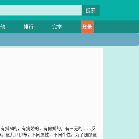
搜索
他
排行
完本
登录
，有抖M的，有病娇的，有傲娇的，有三无的……反
布。这九只伊布，不同属性，不同个性。为了照顾这