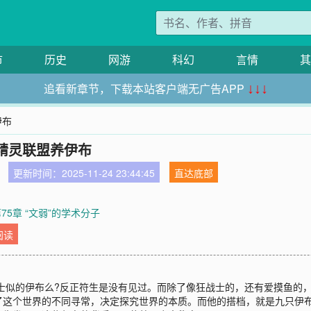
市
历史
网游
科幻
言情
其
追看新章节，下载本站客户端无广告APP
↓↓↓
伊布
精灵联盟养伊布
更新时间：2025-11-24 23:44:45
直达底部
75章 “文弱”的学术分子
阅读
战士似的伊布么?反正符生是没有见过。而除了像狂战士的，还有爱摸鱼的
了这个世界的不同寻常，决定探究世界的本质。而他的搭档，就是九只伊