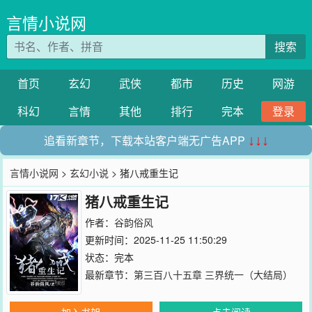
言情小说网
搜索
首页
玄幻
武侠
都市
历史
网游
科幻
言情
其他
排行
完本
登录
追看新章节，下载本站客户端无广告APP
↓↓↓
言情小说网
>
玄幻小说
> 猪八戒重生记
猪八戒重生记
作者：
谷韵俗风
更新时间：2025-11-25 11:50:29
状态：完本
最新章节：
第三百八十五章 三界统一（大结局）
加入书架
点击阅读