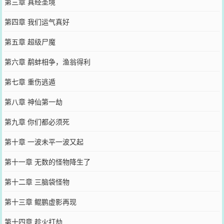
第三章 真经圣境
第四章 我们运气真好
第五章 超级尸魔
第六章 鹬蚌相争，渔翁得利
第七章 重伤逃遁
第八章 神仙第一劫
第九章 你们都必须死
第十章 一波未平一波又起
第十一章 无数的怪物降生了
第十二章 三脑袋怪物
第十三章 鲲鹏虚影再现
第十四章 趁火打劫