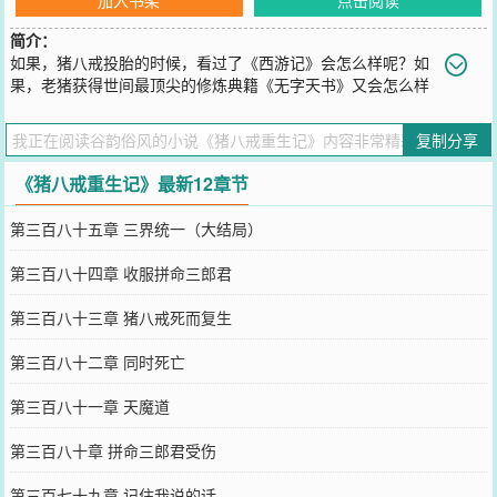
简介：
如果，猪八戒投胎的时候，看过了《西游记》会怎么样呢？如
果，老猪获得世间最顶尖的修炼典籍《无字天书》又会怎么样
呢？取经？我一定去，消除妖气，老子还要打怪升级积累功德呢，一
箭双雕呀！嫦娥美眉？洗白白等着俺老猪哟！高小姐，为你我抢夺如
复制分享
来的宝贝！弱水妹妹，嫁给我吧！孙猴子，你不就是有根可大可小的
棍子，老猪却有昊天锤，神兵利器，两万三百斤，我宣布以后你是我
《猪八戒重生记》最新12章节
的小弟了！以后西游的主角是我，一边泡妞，
您要是觉得《
猪八戒重生记
》还不错的话请不要忘记向您QQ群和微博
第三百八十五章 三界统一（大结局）
微信里的朋友推荐哦！
第三百八十四章 收服拼命三郎君
第三百八十三章 猪八戒死而复生
第三百八十二章 同时死亡
第三百八十一章 天魔道
第三百八十章 拼命三郎君受伤
第三百七十九章 记住我说的话