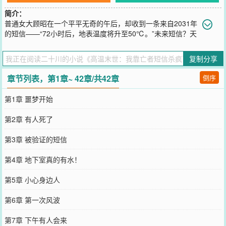
简介：
普通女大顾昭在一个平平无奇的午后，却收到一条来自2031年
的短信——“72小时后，地表温度将升至50℃。”未来短信？天
气预报明明才38℃，怎么可能再飙12度？一定是诈骗，要么是谁的恶
作剧！可偏偏三天后，气温真的突破了50摄氏度顾昭猛地攥紧手机。
复制分享
难道……真的是来自未来的消息？紧接着，第二条短信来了：“教学楼
地下室有水。”这一次，她二话不说冲了过去，获得一整个售货机的
章节列表，第1章~ 42章/共42章
倒序
水！”后来，顾昭靠着这些短信硬生生把末世活成了开卷考试。曾经救
过的路人反手想用她换物资？她反手把那人踹下去，头都没回。基地
第1章 噩梦开始
有人想拿她当炮灰？她直接把贪污物资的证据群发全基地，让全基地
人审判他们。人人都奉她为预言家，但只有她知道最后的真相，当短
第2章 有人死了
信消失，顾昭擦干刀上的血：“够了，剩下的路，我自己杀。”
您要是觉得《
高温末世：我靠亡者短信杀疯了
》还不错的话请不要忘
第3章 被验证的短信
记向您QQ群和微博微信里的朋友推荐哦！
第4章 地下室真的有水！
第5章 小心身边人
第6章 第一次风波
第7章 下午有人会来