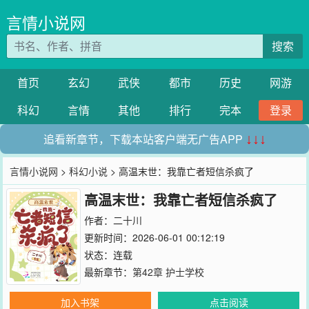
言情小说网
搜索
首页
玄幻
武侠
都市
历史
网游
科幻
言情
其他
排行
完本
登录
追看新章节，下载本站客户端无广告APP
↓↓↓
言情小说网
>
科幻小说
> 高温末世：我靠亡者短信杀疯了
高温末世：我靠亡者短信杀疯了
作者：
二十川
更新时间：2026-06-01 00:12:19
状态：连载
最新章节：
第42章 护士学校
加入书架
点击阅读