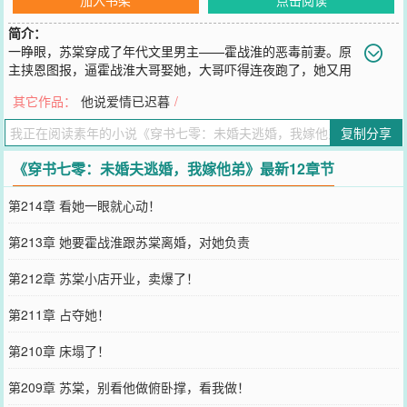
简介：
一睁眼，苏棠穿成了年代文里男主——霍战淮的恶毒前妻。原
主挟恩图报，逼霍战淮大哥娶她，大哥吓得连夜跑了，她又用
尽手段，逼着霍战淮娶了她。婚后她作天作地，搅得霍家鸡犬不宁，
其它作品：
他说爱情已迟暮
/
还气死了霍爷爷，霍战淮盛怒之下，把她扔进了精神病医院。她还不
消停，跟二流子私奔，最终被卖进深山，一头栽进猪圈臭死。——苏
复制分享
棠不想被卖进深山，更不想被活活臭死。她想活着搞钱，包养小狼狗
逍遥快活。为活命，她连夜给霍战淮写信提离婚。她以为，霍战淮会
《穿书七零：未婚夫逃婚，我嫁他弟》最新12章节
迫不及待地跟她离婚，好与心上人双宿双栖。谁知，去民政局离婚那
天，向来清冷克制、高不可攀的男人，却疯了般把她堵在墙角，“离
第214章 看她一眼就心动！
婚？下辈子都别想！”——无人知晓，霍战淮和大哥一起出任务那晚，
怀里撞进来一个女人，女人细腰娇骨、活色生香，他和大哥都对她一
第213章 她要霍战淮跟苏棠离婚，对她负责
见倾心。只是他已经被逼娶妻，自惭形秽，不敢痴心妄想。后来，他
才知道，夜夜入他梦的姑娘，竟是他那未曾谋面、一直厌弃的妻
第212章 苏棠小店开业，卖爆了！
子……
您要是觉得《
穿书七零：未婚夫逃婚，我嫁他弟
》还不错的话请不要
第211章 占夺她！
忘记向您QQ群和微博微信里的朋友推荐哦！
第210章 床塌了！
第209章 苏棠，别看他做俯卧撑，看我做！