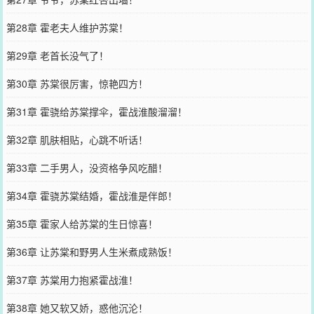
第28章 霍老夫人维护苏棠！
第29章 老首长没气了！
第30章 苏棠很厉害，惊艳四方！
第31章 霍骁给苏棠撑伞，霍战淮酸溜溜！
第32章 肌肤相贴，心跳不听话！
第33章 二手男人，没资格争风吃醋！
第34章 霍骁苏棠结婚，霍战淮是伴郎！
第35章 霍家人给苏棠的生日惊喜！
第36章 让苏棠和野男人生米煮成熟饭！
第37章 苏棠用力抱紧霍战淮！
第38章 她又软又娇，惑他沉沦！