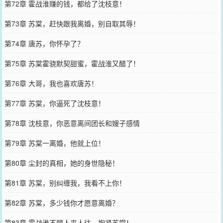
第72章 霍战淮赚的钱，都给了沈枝意！
第73章 苏棠，赶快跟我离婚，别自取其辱！
第74章 唐苏，你怀孕了？
第75章 苏棠霍骁默契甜蜜，霍战淮又醋了！
第76章 大哥，我也喜欢唐苏！
第77章 苏棠，你逼死了沈枝意！
第78章 沈枝意，你恶意离间团长和嫂子感情
第79章 苏棠一离婚，他就上位！
第80章 尘封的真相，她的身世隐秘！
第81章 苏棠，别纠缠我，我看不上你！
第82章 苏棠，多少钱你才愿意离婚？
第83章 霍战淮不顾人来人往，抱紧苏棠！