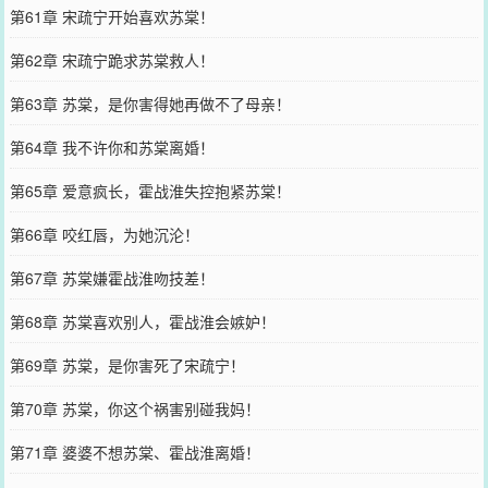
第61章 宋疏宁开始喜欢苏棠！
第62章 宋疏宁跪求苏棠救人！
第63章 苏棠，是你害得她再做不了母亲！
第64章 我不许你和苏棠离婚！
第65章 爱意疯长，霍战淮失控抱紧苏棠！
第66章 咬红唇，为她沉沦！
第67章 苏棠嫌霍战淮吻技差！
第68章 苏棠喜欢别人，霍战淮会嫉妒！
第69章 苏棠，是你害死了宋疏宁！
第70章 苏棠，你这个祸害别碰我妈！
第71章 婆婆不想苏棠、霍战淮离婚！