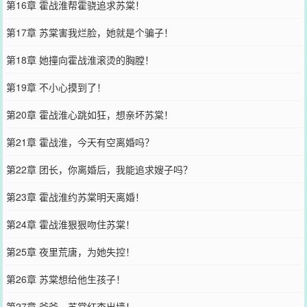
第16章 霍战淮帮霍骁追求苏棠！
第17章 苏棠害我烂脸，她就是个骗子！
第18章 她撞向霍战淮滚烫的胸膛！
第19章 不小心摸到了！
第20章 霍战淮心跳如狂，想亲坏苏棠！
第21章 霍战淮，今天有空离婚吗？
第22章 团长，你离婚后，我能追求嫂子吗？
第23章 霍战淮约苏棠明天离婚！
第24章 霍战淮狠狠吻住苏棠！
第25章 夜里荒唐，为她失控！
第26章 苏棠想给他生孩子！
第27章 爷爷，苏棠红杏出墙！