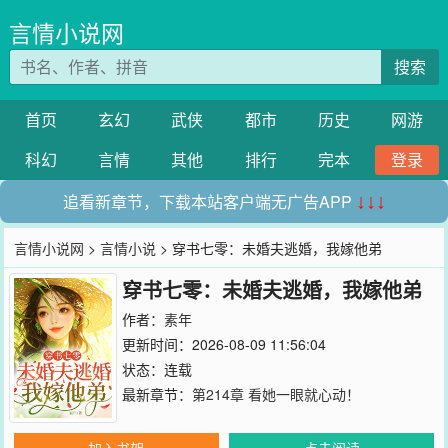
言情小说网
搜索
首页
玄幻
武侠
都市
历史
网游
科幻
言情
其他
排行
完本
登录
追看新章节，下载本站客户端无广告APP
↓↓↓
言情小说网
>
言情小说
> 穿书七零：未婚夫逃婚，我嫁他弟
穿书七零：未婚夫逃婚，我嫁他弟
作者：
素年
更新时间：2026-08-09 11:56:04
状态：连载
最新章节：
第214章 看她一眼就心动！
加入书架
点击阅读