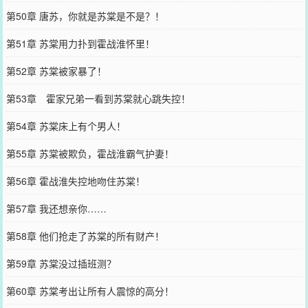
第50章 唐苏，你就是苏棠是不是？！
第51章 苏棠用力扑到霍战淮怀里！
第52章 苏棠被家暴了！
第53章 霍家兄弟一看到苏棠就心跳失控！
第54章 苏棠床上有个男人！
第55章 苏棠被欺负，霍战淮霸气护妻！
第56章 霍战淮失控地吻住苏棠！
第57章 我还想亲你……
第58章 他们抢走了苏棠的所有财产！
第59章 苏棠没过插班测？
第60章 苏棠考出让所有人震惊的高分！