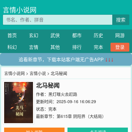
言情小说网
搜索
首页
玄幻
武侠
都市
历史
网游
科幻
言情
其他
排行
完本
登录
追看新章节，下载本站客户端无广告APP
↓↓↓
言情小说网
>
言情小说
> 北马秘闻
北马秘闻
作者：
黑灯瞎火去赶路
更新时间：2025-09-16 16:06:29
状态：完本
最新章节：
第615章 阴阳界（大结局）
加入书架
点击阅读