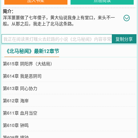
简介：
浑浑噩噩做了七年傻子，黄大仙说我身上有堂口，来头不一
般。从那之后，我走上了北马这条路。
您要是觉得《
北马秘闻
》还不错的话请不要忘记向您QQ群和微博微信
里的朋友推荐哦！
复制分享
《北马秘闻》最新12章节
第615章 阴阳界（大结局）
第614章 我是恶阴司
第613章 同心协力
第612章 海岸
第611章 血月当空
第610章 钟鸣
第609章 撞钟