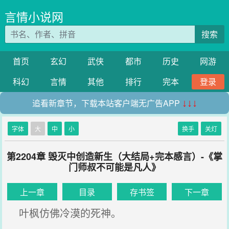
言情小说网
搜索
首页
玄幻
武侠
都市
历史
网游
科幻
言情
其他
排行
完本
登录
追看新章节，下载本站客户端无广告APP
↓↓↓
字体
大
中
小
换手
关灯
第2204章 毁灭中创造新生（大结局+完本感言）-《掌
门师叔不可能是凡人》
上一章
目录
存书签
下一章
叶枫仿佛冷漠的死神。