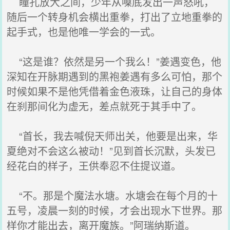
瞳孔放大之间，少年从嗓底发出一声怒吼，
随后一个转身机会横出重拳，打出了立地重拳的
起手式，也是他唯一学会的一式。
“这是谁？依然是另一个我么！”姜遇变色，他
深知在开脉期遇到的黑袍姜遇有多么可怕，那个
时候如果不是他凭借着金色液珠，让自己的身体
在刹那间化为虚无，差点就死于其手中了。
“首长，我去喊倪天师出关，他要是出来，华
夏绝对不会这么被动！”见到首长沉默，头发已
经花白的样子，王供奉忍不住提议道。
“不。那是个魔法水塘。水塘会在每个月的十
五号，凌晨一刻的时候，才会出现水下世界。那
样你才能出去，离开魔族。”阿瑞纳斯道。