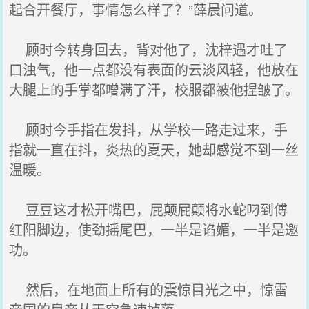
起合开餐厅，事情怎么样了？”薛晨问道。
顾时今转身回去，背对他了，沈梓遇才吐了
口浊气，他一点都没有表面的云淡风轻，他放在
大腿上的手掌都噌满了汗，校服都被他捏皱了。
顾时今手指在发抖，从学校一路走过来，手
指就一直在抖，炎热的夏天，她却感觉不到一丝
温暖。
豆豆这才松开嘴巴，屁颠屁颠将水蛇叼到傅
红阳脚边，使劲摇尾巴，一半是谄媚，一半是邀
功。
然后，在地面上所有的震惊目光之中，惊雷