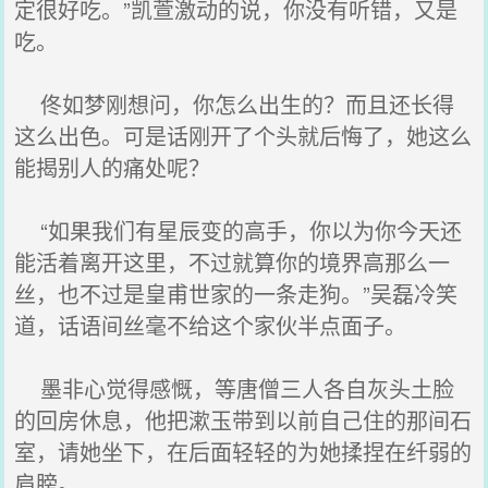
定很好吃。”凯萱激动的说，你没有听错，又是
吃。
佟如梦刚想问，你怎么出生的？而且还长得
这么出色。可是话刚开了个头就后悔了，她这么
能揭别人的痛处呢？
“如果我们有星辰变的高手，你以为你今天还
能活着离开这里，不过就算你的境界高那么一
丝，也不过是皇甫世家的一条走狗。”吴磊冷笑
道，话语间丝毫不给这个家伙半点面子。
墨非心觉得感慨，等唐僧三人各自灰头土脸
的回房休息，他把漱玉带到以前自己住的那间石
室，请她坐下，在后面轻轻的为她揉捏在纤弱的
肩膀。