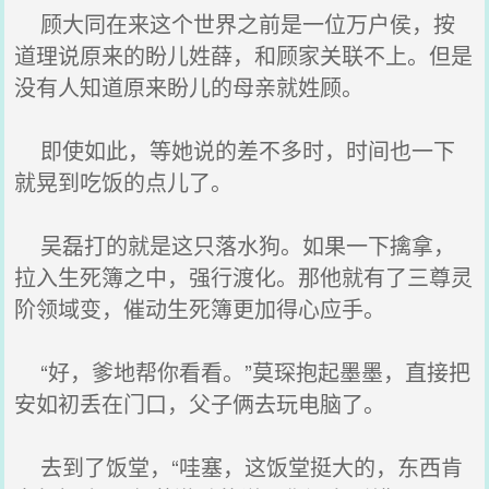
顾大同在来这个世界之前是一位万户侯，按
道理说原来的盼儿姓薛，和顾家关联不上。但是
没有人知道原来盼儿的母亲就姓顾。
即使如此，等她说的差不多时，时间也一下
就晃到吃饭的点儿了。
吴磊打的就是这只落水狗。如果一下擒拿，
拉入生死簿之中，强行渡化。那他就有了三尊灵
阶领域变，催动生死簿更加得心应手。
“好，爹地帮你看看。”莫琛抱起墨墨，直接把
安如初丢在门口，父子俩去玩电脑了。
去到了饭堂，“哇塞，这饭堂挺大的，东西肯