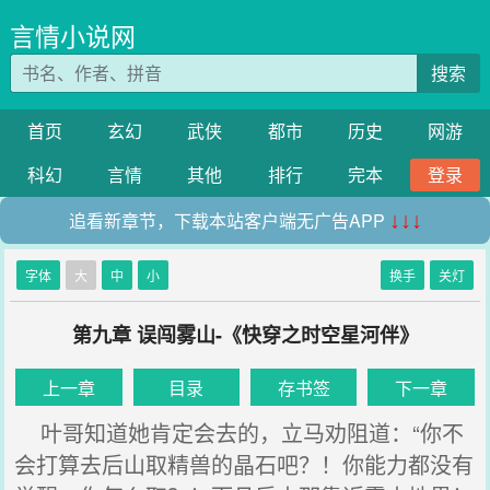
言情小说网
搜索
首页
玄幻
武侠
都市
历史
网游
科幻
言情
其他
排行
完本
登录
追看新章节，下载本站客户端无广告APP
↓↓↓
字体
大
中
小
换手
关灯
第九章 误闯雾山-《快穿之时空星河伴》
上一章
目录
存书签
下一章
叶哥知道她肯定会去的，立马劝阻道：“你不
会打算去后山取精兽的晶石吧？！你能力都没有