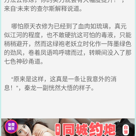
来自‘未来’的查尔斯解释说道。
哪怕原天衣修为已经到了血肉如琉璃，真元
似江河的程度，也不敢硬抗这可怕的毒液，只能
稍稍避开，然而这绿袍老妖立时化作一阵墨绿色
的劲风，卷着凤语鸣呼啸而过，转瞬间没入了那
七色神砂甬道。
“原来是这样，这真是一条让我意外的消
息！”，秦龙一副恍然大悟的样子。