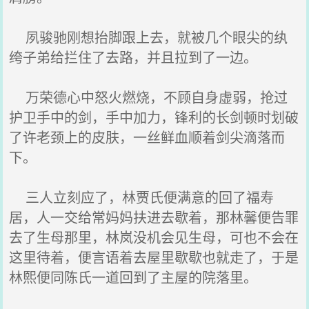
夙骏驰刚想抬脚跟上去，就被几个眼尖的纨
绔子弟给拦住了去路，并且拉到了一边。
万荣德心中怒火燃烧，不顾自身虚弱，抢过
护卫手中的剑，手中加力，锋利的长剑顿时划破
了许老颈上的皮肤，一丝鲜血顺着剑尖滴落而
下。
三人立刻应了，林贾氏便满意的回了福寿
居，人一交给常妈妈扶进去歇着，那林馨便告罪
去了生母那里，林岚没机会见生母，可也不会在
这里待着，便言语着去屋里歇歇也就走了，于是
林熙便同陈氏一道回到了主屋的院落里。