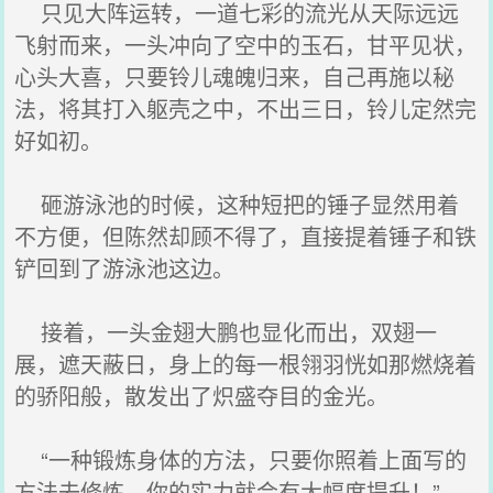
只见大阵运转，一道七彩的流光从天际远远
飞射而来，一头冲向了空中的玉石，甘平见状，
心头大喜，只要铃儿魂魄归来，自己再施以秘
法，将其打入躯壳之中，不出三日，铃儿定然完
好如初。
砸游泳池的时候，这种短把的锤子显然用着
不方便，但陈然却顾不得了，直接提着锤子和铁
铲回到了游泳池这边。
接着，一头金翅大鹏也显化而出，双翅一
展，遮天蔽日，身上的每一根翎羽恍如那燃烧着
的骄阳般，散发出了炽盛夺目的金光。
“一种锻炼身体的方法，只要你照着上面写的
方法去修炼，你的实力就会有大幅度提升！”，