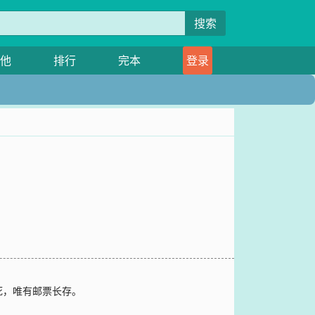
搜索
他
排行
完本
登录
死，唯有邮票长存。