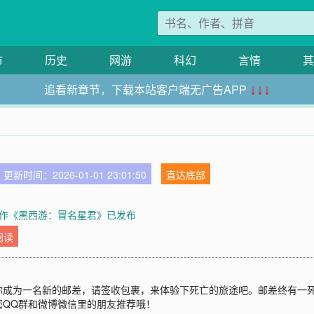
市
历史
网游
科幻
言情
其
追看新章节，下载本站客户端无广告APP
↓↓↓
更新时间：2026-01-01 23:01:50
直达底部
作《黑西游：冒名星君》已发布
阅读
你成为一名新的邮差，请签收包裹，来体验下死亡的旅途吧。邮差终有一
您QQ群和微博微信里的朋友推荐哦！