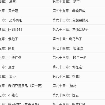
四章： 澡堂
第五十五章： 绝望
八章：黄金瞳
第五十九章：噬魂显威
一章： 恐怖再临
第六十二章：我想要她死
章：回到1964
第六十六章：三仙姑奶奶
九章：傻狍子
第七十章：出马弟子
三章：圈套
第七十四章： 狐狸皮
七章：主线任务
第七十八章： 晚了一步
一章：刑房
第八十二章：你在这！
五章： 狐香
第八十六章：帮我!
九章：我们只是祭品（第一更）
第九十章： 棺材
三章：不能吃
第九十四章：疑云
七章：峰回路转（三更已毕）
第九十八章：图穷匕见