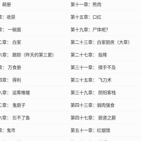
：邮册
第十一章：熊肉
章：收获
第十五章：口红
章： 一碗面
第十九章：尸体呢？
二章： 白家
第二十三章：白家厨房（大章）
六章： 跟踪（昨天的第三更）
第二十七章： 投降
章： 万食册
第三十一章： 措手不及
四章： 得利
第三十五章： 飞刀术
八章： 运筹帷幄
第三十九章： 阴阳客栈
二章： 鬼厨子
第四十三章：弱肉强食
六章： 忘不了鱼
第四十七章： 厨道之巅
章：鬼市
第五十一章：红烟馆