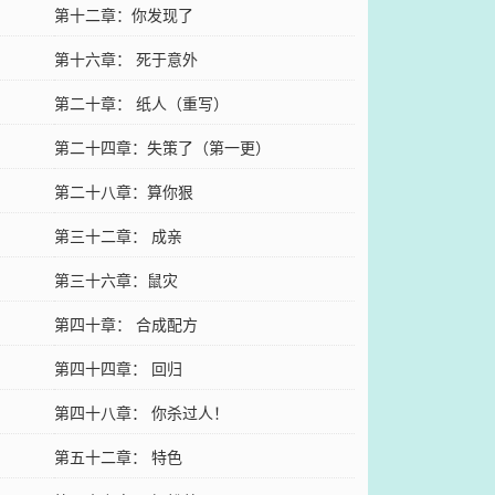
第十二章：你发现了
第十六章： 死于意外
第二十章： 纸人（重写）
第二十四章：失策了（第一更）
第二十八章：算你狠
第三十二章： 成亲
第三十六章：鼠灾
第四十章： 合成配方
第四十四章： 回归
第四十八章： 你杀过人！
第五十二章： 特色