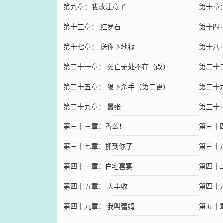
第九章：我改注意了
第十章
第十三章： 红罗石
第十四
第十七章： 送你下地狱
第十八
第二十一章： 死亡无处不在（改）
第二十
第二十五章： 狠下杀手（第二更）
第二十
第二十九章： 嚣张
第三十
第三十三章：香么！
第三十
第三十七章：抓到你了
第三十
第四十一章：白宅喜宴
第四十
第四十五章： 大丰收
第四十
第四十九章： 我叫蕾姆
第五十