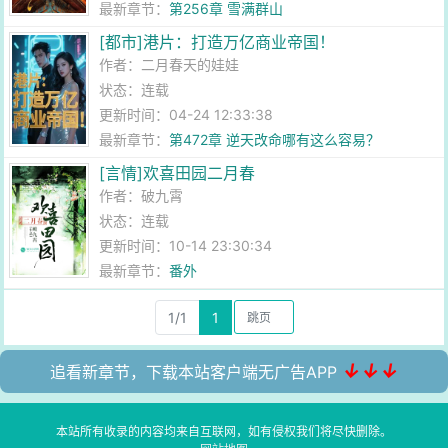
最新章节：
第256章 雪满群山
[都市]港片：打造万亿商业帝国！
作者：
二月春天的娃娃
状态：连载
更新时间：04-24 12:33:38
最新章节：
第472章 逆天改命哪有这么容易？
[言情]欢喜田园二月春
作者：
破九霄
状态：连载
更新时间：10-14 23:30:34
最新章节：
番外
1/1
1
↓↓↓
追看新章节，下载本站客户端无广告APP
本站所有收录的内容均来自互联网，如有侵权我们将尽快删除。