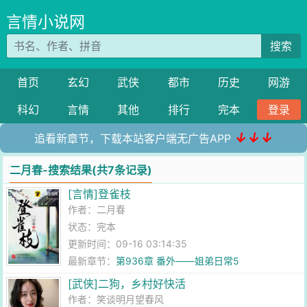
言情小说网
搜索
首页
玄幻
武侠
都市
历史
网游
科幻
言情
其他
排行
完本
登录
↓↓↓
追看新章节，下载本站客户端无广告APP
二月春-搜索结果(共7条记录)
[言情]登雀枝
作者：
二月春
状态：完本
更新时间：09-16 03:14:35
最新章节：
第936章 番外——姐弟日常5
[武侠]二狗，乡村好快活
作者：
笑谈明月望春风